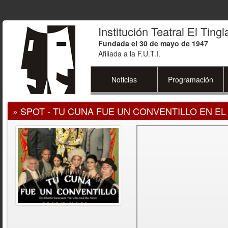
">
">
">
" />
Institución Teatral El Ting
Fundada el 30 de mayo de 1947
Afiliada a la F.U.T.I.
Noticias
Programación
» SPOT - TU CUNA FUE UN CONVENTILLO EN EL